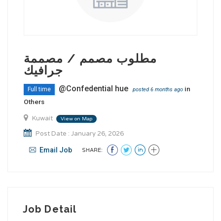
مطلوب مصمم / مصممة
جرافيك
@Confedential hue
in
Full time
posted 6 months ago
Others
Kuwait
View on Map
Post Date : January 26, 2026
Email Job
SHARE:
Job Detail