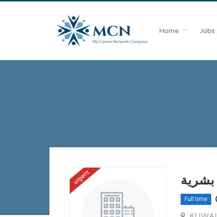
Home
Jobs
urgent
بشرية
Full time
KUWA