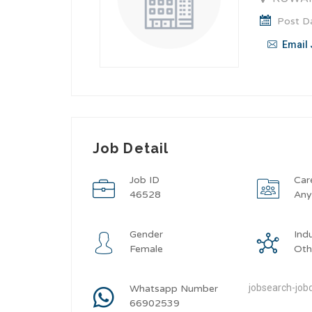
Post Da
Email 
Job Detail
Job ID
Car
46528
An
Gender
Ind
Female
Oth
jobsearch-jobd
Whatsapp Number
66902539