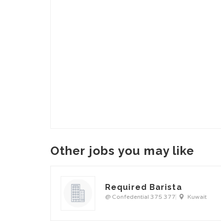
Other jobs you may like
Required Barista
@ Confedential 375 377
Kuwait