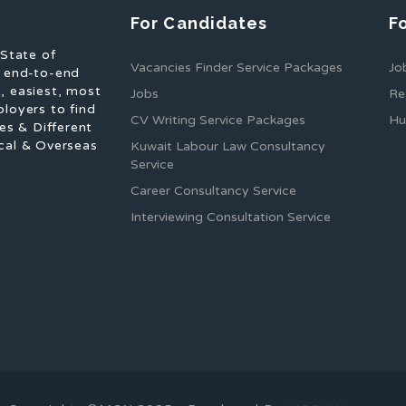
For Candidates
F
 State of
Vacancies Finder Service Packages
Jo
f end-to-end
, easiest, most
Jobs
Re
ployers to find
CV Writing Service Packages
Hu
es & Different
cal & Overseas
Kuwait Labour Law Consultancy
Service
Career Consultancy Service
Interviewing Consultation Service