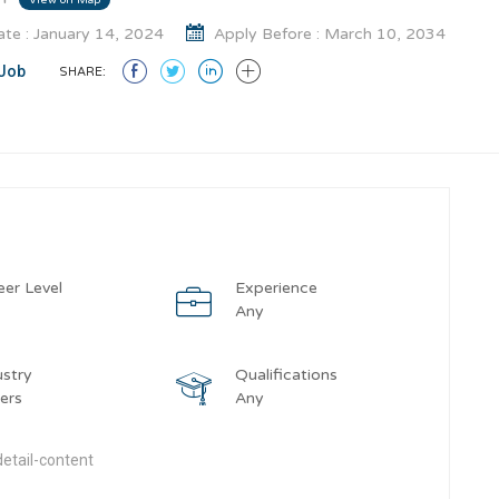
te : January 14, 2024
Apply Before : March 10, 2034
Job
SHARE:
eer Level
Experience
y
Any
ustry
Qualifications
ers
Any
etail-content