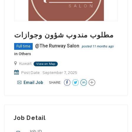
مطلوب مندوب شؤون وجوازات
@The Runway Salon
Full time
posted 11 months ago
in
Others
Kuwait
View on Map
Post Date : September 7, 2025
Email Job
SHARE:
Job Detail
Job ID