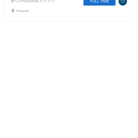
@ Confedential 375 377
FULL TIME
Kuwait