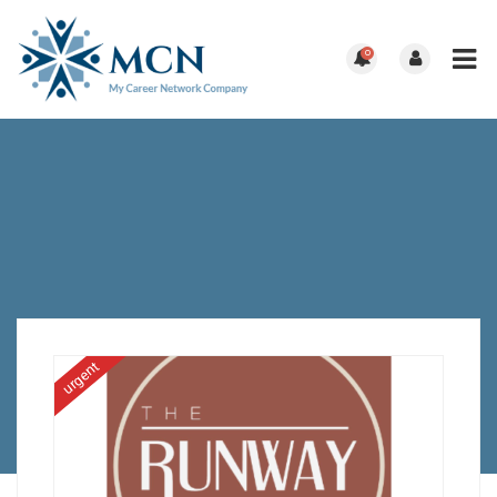
0
urgent