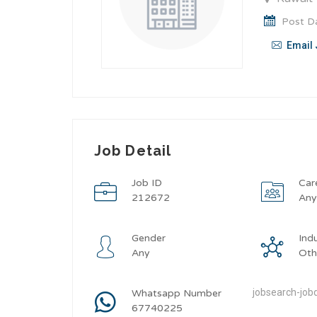
Post Da
Email 
Job Detail
Job ID
Car
212672
An
Gender
Ind
Any
Oth
jobsearch-jobd
Whatsapp Number
67740225