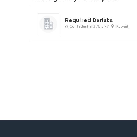
Required Barista
@ Confedential 375 377
Kuwait