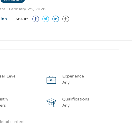
te : February 25, 2026
Job
SHARE:
eer Level
Experience
y
Any
ustry
Qualifications
ers
Any
etail-content