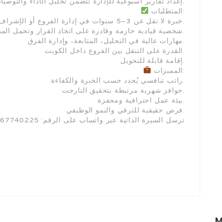
إعداد تقارير أسبوعية للإدارة تتضمن تحليل الأداء والتوصيات التطويرية.
المتطلبات:
خبرة لا تقل عن 3–5 سنوات في إدارة الفروع أو الإشراف الميداني في قطاع التجزئة.
شخصية قيادية حازمة وقادرة على اتخاذ القرار وتحمل المسؤولية.
مهارات عالية في التحليل، المتابعة، وإدارة الفرق.
القدرة على التنقل بين الفروع داخل الكويت.
إقامة قابلة للتحويل.
المميزات:
راتب تنافسي يُحدد حسب الخبرة والكفاءة.
حوافز شهرية مرتبطة بتحقيق التارجت.
بيئة عمل احترافية ومحفزة.
فرص حقيقية للترقي والنمو الوظيفي.
ترسل السيرة الذاتية عبر واتساب على الرقم: 67740225
M