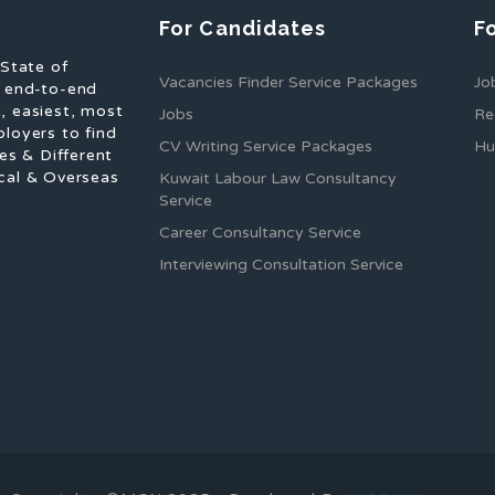
For Candidates
F
 State of
Vacancies Finder Service Packages
Jo
f end-to-end
, easiest, most
Jobs
Re
ployers to find
CV Writing Service Packages
Hu
es & Different
cal & Overseas
Kuwait Labour Law Consultancy
Service
Career Consultancy Service
Interviewing Consultation Service