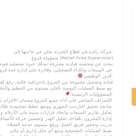
شركة رائدة في قطاع التجزئة تعلن عن حاجتها إلى:
مسؤولة فروع (Retail Area Supervisor)
نبحث عن شخصية قيادية محترفة تمتلك خبرة تشغيلية قوية وش
في المبيعات والأداء التشغيلي، وقادرة على إدارة عدة فروع بكفاءة واحترافية.
الدور الوظيفي:
قيادة وتشغيل مجموعة من الفروع باحترافية عالية، رفع كف
مع ضبط العمليات اليومية بأعلى مستوى من التنظيم والدقة والمتابعة.
المسؤوليات الرئيسية:
الإشراف المباشر على أداء جميع الفروع وضمان الالتزام بالسياسات والإجراءات.
متابعة تحقيق التارجت الشهري ووضع خطط تصحيحية فعّالة عند الحاجة.
تحليل تقارير المبيعات واتخاذ قرارات مبنية على الأرقام والمؤشرات.
إدارة المخزون بكفاءة، تقليل الهدر وتحسين حركة الأصناف.
تدريب وتحفيز فريق العمل ورفع مستوى خدمة العملاء.
ضبط العمليات التشغيلية ومنع أي خلل إداري أو مالي.