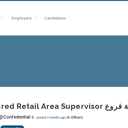
Employers
Candidates
Required Retail
@Confedential c
in
Others
posted 5 months ago
View on Map