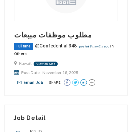
مطلوب موظفات مبيعات
@Confedential 348
in
Full time
posted 9 months ago
Others
Kuwait
View on Map
Post Date : November 16, 2025
Email Job
SHARE:
Job Detail
Job ID