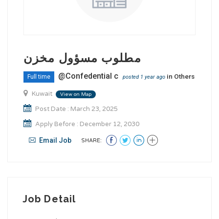
مطلوب مسؤول مخزن
@Confedential c
in
Others
Full time
posted 1 year ago
Kuwait
View on Map
Post Date : March 23, 2025
Apply Before : December 12, 2030
Email Job
SHARE:
Job Detail