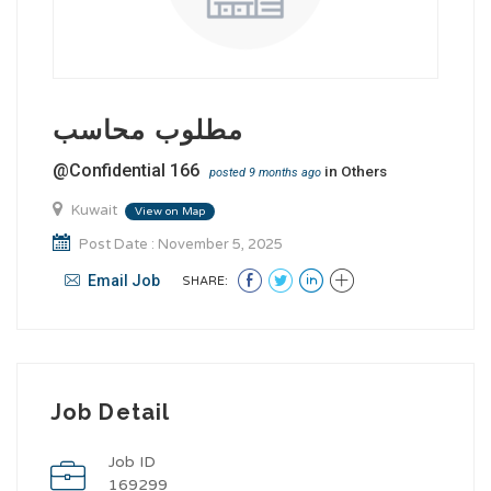
مطلوب محاسب
@Confidential 166
in
Others
posted 9 months ago
Kuwait
View on Map
Post Date : November 5, 2025
Email Job
SHARE:
Job Detail
Job ID
169299