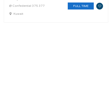
@ Confedential 375 377
FULL TIME
Kuwait