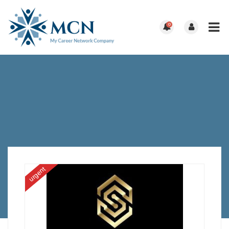
0
urgent