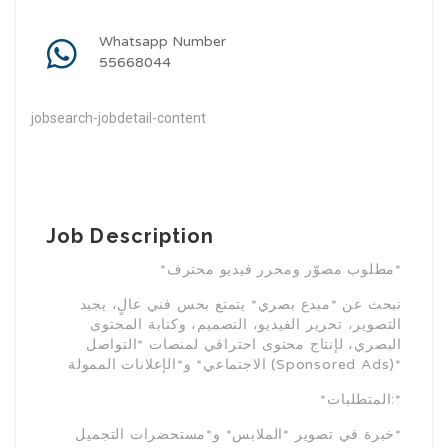
Whatsapp Number
55668044
jobsearch-jobdetail-content
Job Description
*مطلوب مصوّر ومحرر فيديو محترف*
نبحث عن *مبدع بصري* يتمتع بحس فني عالٍ، يجيد
التصوير، تحرير الفيديو، التصميم، وكتابة المحتوى
البصري، لإنتاج محتوى احترافي لمنصات *التواصل
الاجتماعي* و*الإعلانات الممولة (Sponsored Ads)*
*المتطلبات:*
خبرة في تصوير *الملابس* و*مستحضرات التجميل*