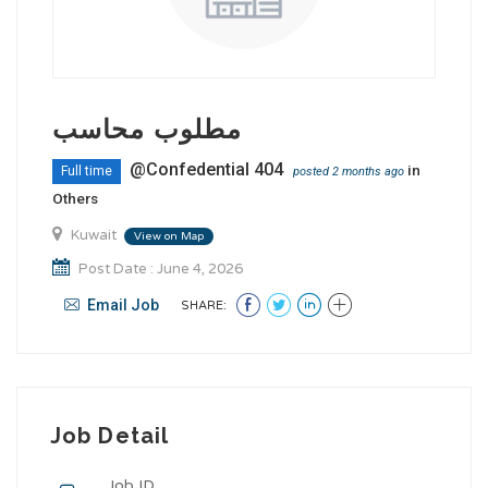
مطلوب محاسب
@Confedential 404
in
Full time
posted 2 months ago
Others
Kuwait
View on Map
Post Date : June 4, 2026
Email Job
SHARE:
Job Detail
Job ID