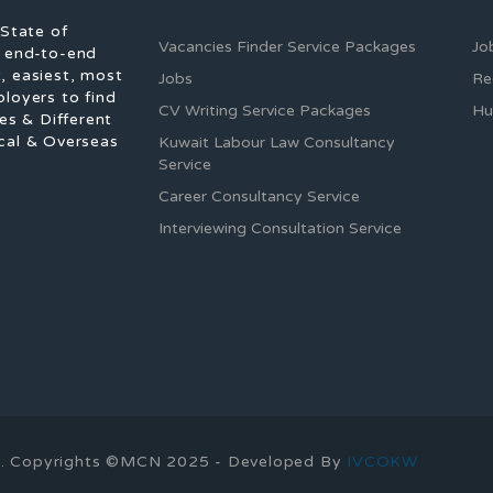
 State of
Vacancies Finder Service Packages
Jo
f end-to-end
, easiest, most
Jobs
Re
ployers to find
CV Writing Service Packages
Hu
es & Different
cal & Overseas
Kuwait Labour Law Consultancy
Service
Career Consultancy Service
Interviewing Consultation Service
ons. Copyrights ©MCN 2025 - Developed By
IVCOKW