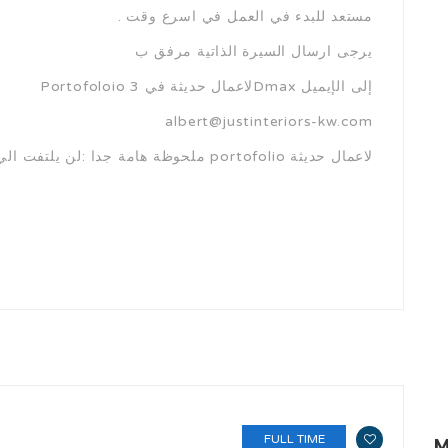
. مستعد للبدء في العمل في اسرع وقت
يرجى ارسال السيرة الذاتية مرفق ب
Portofoloio لاعمال حديثة في 3Dmax إلى الإيميل
albert@justinteriors-kw.com
ملحوظة هامة جدا :لن يلتفت الي اي سيرة ذاتيه بدون portofolio لاعمال حديثة
FULL TIME
M