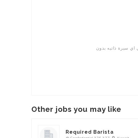
Other jobs you may like
Required Barista
@ Confedential 375 377
Kuwait