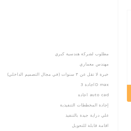
مطلوب لشركة هندسية كبري
مهندس معماري
⁠ ⁠خبرة لا تقل عن ٣ سنوات (في مجال التصميم الداخلي)
⁠ ⁠اجادة 3D max
⁠ ⁠اجادة auto cad
⁠ ⁠إجادة المخططات التنفيذية
علي دراية جيدة بالتنفيذ
⁠ ⁠اقامة قابلة للتحويل