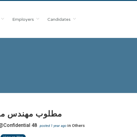
Employers
Candidates
مطلوب مهندس مع
@Confidential 48
in
Others
posted 1 year ago
View on Map