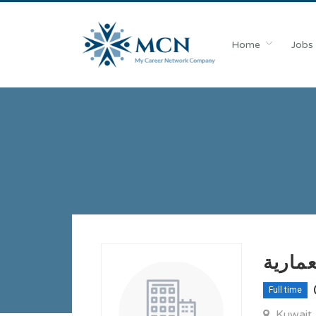
Home
Jobs
مارية
Full time
Kuwait