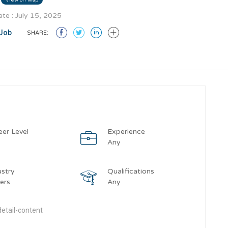
te : July 15, 2025
Job
SHARE:
eer Level
Experience
y
Any
ustry
Qualifications
ers
Any
etail-content