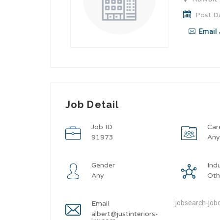
Post Da
Email 
Job Detail
Job ID
Car
91973
An
Gender
Ind
Any
Oth
jobsearch-jobd
Email
albert@justinteriors-