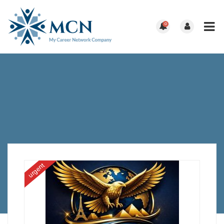
0
urgent