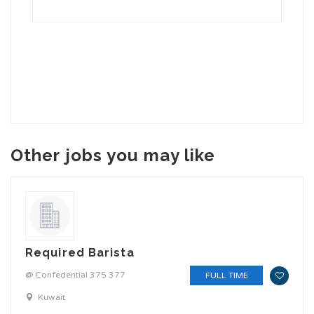
Other jobs you may like
Required Barista
@ Confedential 375 377
FULL TIME
Kuwait