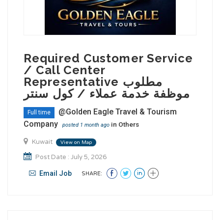
Required Customer Service
/ Call Center
Representative مطلوب
موظفة خدمة عملاء / كول سنتر
@Golden Eagle Travel & Tourism
Full time
Company
in
Others
posted 1 month ago
Kuwait
View on Map
Post Date : July 5, 2026
Email Job
SHARE: