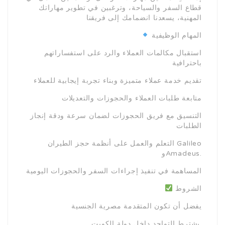
قطاع السفر والسياحة، وترغبين في تطوير مهاراتك
المهنية، يسعدنا انضمامك إلى فريقنا
المهام الوظيفية
استقبال مكالمات العملاء والرد على استفساراتهم
باحترافية
تقديم خدمة عملاء متميزة وبناء تجربة إيجابية للعملاء
متابعة طلبات العملاء والحجوزات والتعديلات
التنسيق مع فريق الحجوزات لضمان سرعة ودقة إنجاز
الطلبات
التعلم والعمل على أنظمة حجز الطيران Galileo
وAmadeus.
المساهمة في تنفيذ إجراءات السفر والحجوزات اليومية
الشروط
يفضل أن تكون المتقدمة مصرية الجنسية
يشترط التواجد داخل دولة الكويت.