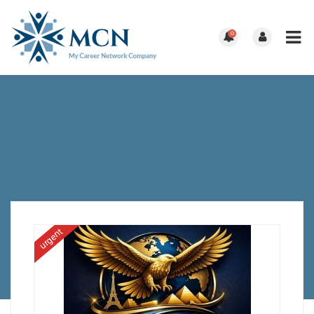
0
urgent