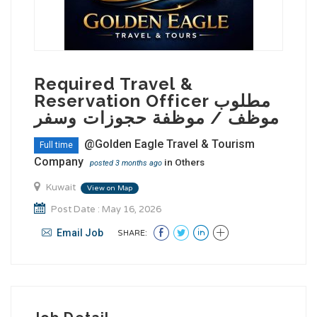
Required Travel &
Reservation Officer مطلوب
موظف / موظفة حجوزات وسفر
@Golden Eagle Travel & Tourism
Full time
Company
in
Others
posted 3 months ago
Kuwait
View on Map
Post Date : May 16, 2026
Email Job
SHARE: